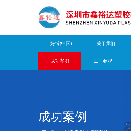
好博(中国)
关于我们
成功案例
工厂参观
成功案例