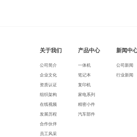
关于我们
产品中心
新闻中
公司简介
一体机
公司新闻
企业文化
笔记本
行业新闻
资质认证
复印机
组织架构
家电系列
在线视频
精密小件
发展历程
汽车部件
合作伙伴
员工风采